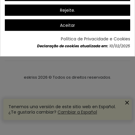
Apolana. S.L
Calle Borjas Blancas, 4 - 03006 - Alicante
Rejeite.
Ligue para nós: +34 965 106 415
Aceitar
Información
Política de Privacidade e Cookies
Declaração de cookies atualizada em:
10/02/2025
Acerca de Eskriss
eskriss
2026
© Todos os direitos reservados.
Tenemos una versión de este sitio web en Español.
¿Te gustaría cambiar?
Cambiar a Español