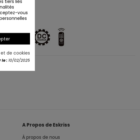
 tiers liés
nalités
Acceptez-vous
 personnelles
pter
é et de cookies
le :
10/02/2025
A Propos de Eskriss
À propos de nous