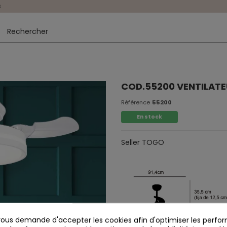
s
COD.55200 VENTILAT
Référence
55200
En stock
Seller TOGO
us demande d'accepter les cookies afin d'optimiser les perfor