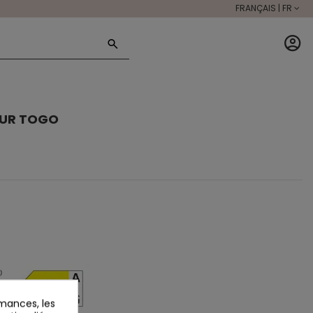
FRANÇAIS | FR
EUR TOGO
mances, les