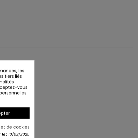
mances, les
 tiers liés
nalités
Acceptez-vous
 personnelles
pter
é et de cookies
le :
10/02/2025