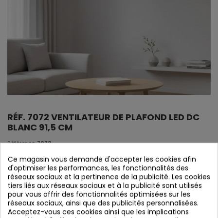
RÉF. 7072 VENTILATEUR DE PLAFOND LED DC
BLANC 91,5 CM
Référence
7072
Vérifier la disponibilité
Ce magasin vous demande d'accepter les cookies afin
d'optimiser les performances, les fonctionnalités des
réseaux sociaux et la pertinence de la publicité. Les cookies
*VENTE PROMOTIONNELLE POUR QUE NOS CLIENTS
tiers liés aux réseaux sociaux et à la publicité sont utilisés
PUISSENT LE VENDRE EN LIGNE OU EN MAGASIN*
pour vous offrir des fonctionnalités optimisées sur les
réseaux sociaux, ainsi que des publicités personnalisées.
Acceptez-vous ces cookies ainsi que les implications