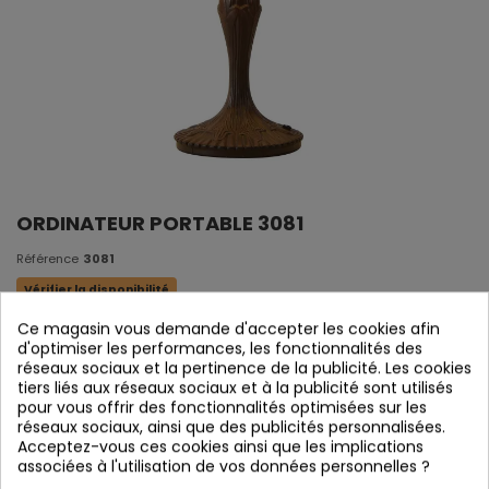
ORDINATEUR PORTABLE 3081
Référence
3081
Vérifier la disponibilité
Ce magasin vous demande d'accepter les cookies afin
Portátil 1L
d'optimiser les performances, les fonctionnalités des
réseaux sociaux et la pertinence de la publicité. Les cookies
Crystal tiffany Original
tiers liés aux réseaux sociaux et à la publicité sont utilisés
Chocolat brun Foundry
pour vous offrir des fonctionnalités optimisées sur les
réseaux sociaux, ainsi que des publicités personnalisées.
1 x E27 (bombilla non incluse)
Acceptez-vous ces cookies ainsi que les implications
associées à l'utilisation de vos données personnelles ?
30 x 45 cm