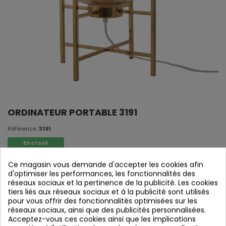
ORDINATEUR PORTABLE 3191
Référence
3191
En stock
Ce magasin vous demande d'accepter les cookies afin
Portátil
d'optimiser les performances, les fonctionnalités des
réseaux sociaux et la pertinence de la publicité. Les cookies
Fer peint en or.
tiers liés aux réseaux sociaux et à la publicité sont utilisés
Tulipe en cristal d'Amber.
pour vous offrir des fonctionnalités optimisées sur les
réseaux sociaux, ainsi que des publicités personnalisées.
1 x E27
Acceptez-vous ces cookies ainsi que les implications