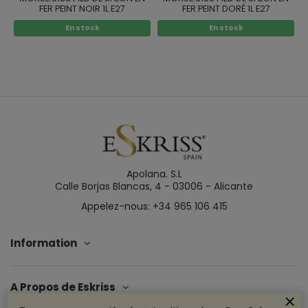
FER PEINT NOIR 1L E27
FER PEINT DORÉ 1L E27
En stock
En stock
Apolana. S.L
Calle Borjas Blancas, 4 - 03006 - Alicante
Appelez-nous: +34 965 106 415
Information
A Propos de Eskriss