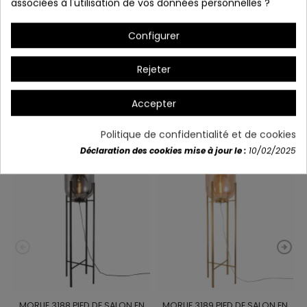
(bombilla not included)
associées à l'utilisation de vos données personnelles ?
28 x 45cm
Configurer
Rejeter
Détails du produit
Accepter
Vous aimerez aussi
Politique de confidentialité et de cookies
Déclaration des cookies mise à jour le :
10/02/2025
MORUE.3188 PIED DE SALON EN
MORUE.3189 PIED DE SALON EN