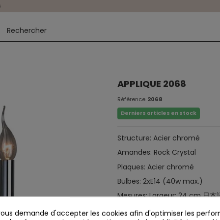
s
APPLIQUE 2068
Référence
2068
Derniers articles en stock
Structure: Acier chromé
Amandes: Rock Crystal
Plaques: Acier chromé
Bulbes: 2xE14 (40w max.)
Mesures: Largeur: 24 cm 日本
Non compris les ampoules
us demande d'accepter les cookies afin d'optimiser les perfor