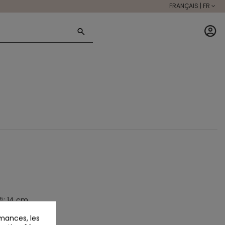
FRANÇAIS | FR
語: 14 cm
mances, les