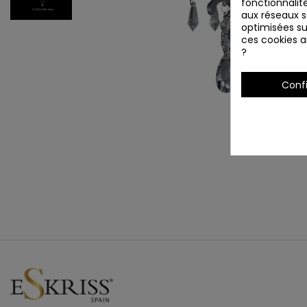
fonctionnalité
aux réseaux so
optimisées su
ces cookies ai
?
Conf