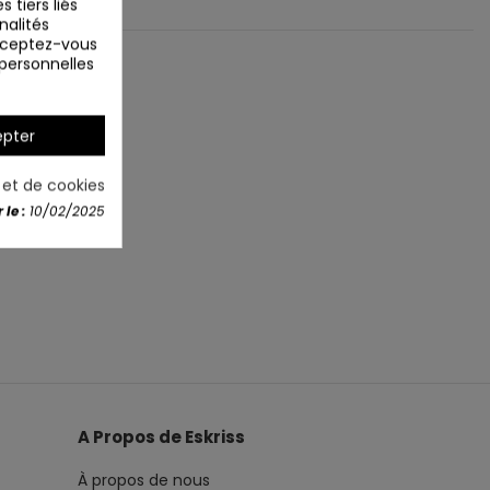
 tiers liés
nalités
Acceptez-vous
 personnelles
pter
é et de cookies
le :
10/02/2025
A Propos de Eskriss
À propos de nous