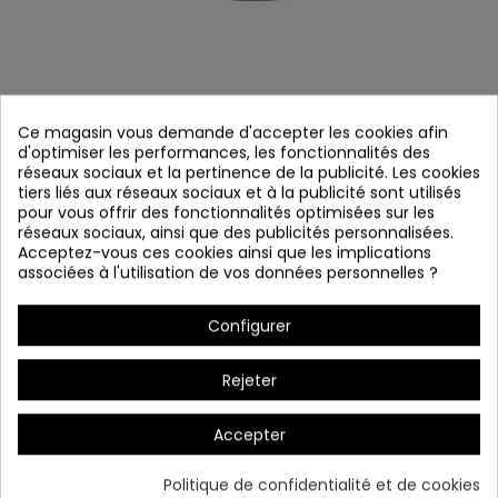
Ce magasin vous demande d'accepter les cookies afin
d'optimiser les performances, les fonctionnalités des
réseaux sociaux et la pertinence de la publicité. Les cookies
tiers liés aux réseaux sociaux et à la publicité sont utilisés
pour vous offrir des fonctionnalités optimisées sur les
COLONEL 8053
réseaux sociaux, ainsi que des publicités personnalisées.
Acceptez-vous ces cookies ainsi que les implications
Référence
8053
associées à l'utilisation de vos données personnelles ?
Derniers articles en stock
Configurer
Structure: Aluminium
Rejeter
Bulb: 1xE27
Mesures:
30 cm 日本語 Total: 120 cm
Accepter
Sans ampoule
(EXCLUDED PARTICULAR)
Politique de confidentialité et de cookies