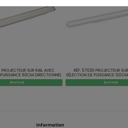
0 PROJECTEUR SUR RAIL AVEC
RÉF. 57030 PROJECTEUR SUR
 PUISSANCE 60CM DIRECTIONNEL
SÉLECTION DE PUISSANCE 120CM
BLANC LED SMD
BLANC LED...
En stock
En stock
Information