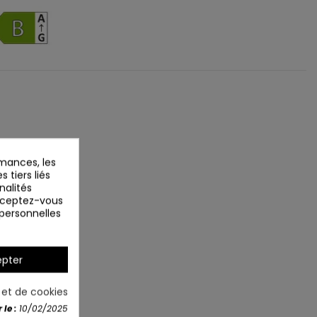
mances, les
 tiers liés
nalités
Acceptez-vous
 personnelles
pter
é et de cookies
le :
10/02/2025