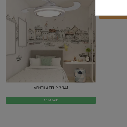
V
VENTILATEUR 7041
En stock