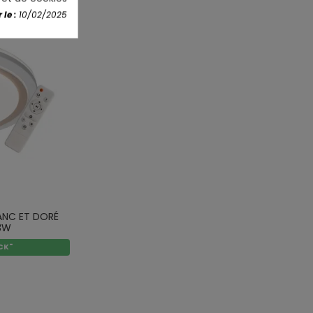
le :
10/02/2025
ANC ET DORÉ
3W
CK"