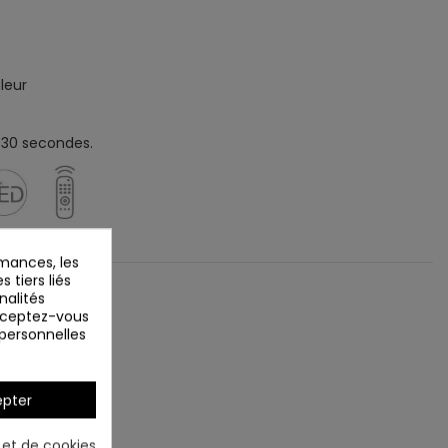
uleur
t 30 secondes.
mances, les
 tiers liés
nalités
Acceptez-vous
 personnelles
pter
é et de cookies