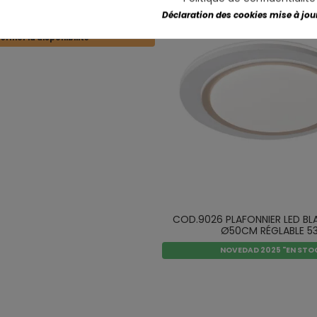
VENTILATEUR 7051
Déclaration des cookies mise à jour 
érifier la disponibilité
COD.9026 PLAFONNIER LED BL
Ø50CM RÉGLABLE 5
NOVEDAD 2025 "EN STO