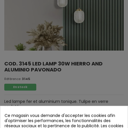
COD. 3145 LED LAMP 30W HIERRO AND
ALUMINIO PAVONADO
Référence
3145
En stock
Led lampe fer et aluminium tonique. Tulipe en verre
sculpté.
6 tulipes
Ce magasin vous demande d'accepter les cookies afin
d'optimiser les performances, les fonctionnalités des
réseaux sociaux et la pertinence de la publicité. Les cookies