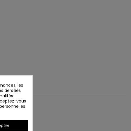
mances, les
 tiers liés
nalités
Acceptez-vous
 personnelles
pter