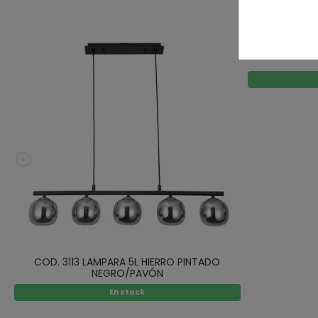
MORUE.3114 L
COD. 3113 LAMPARA 5L HIERRO PINTADO
NEGRO/PAVÓN
En stock