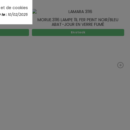
é et de cookies
le :
10/02/2025
 NOIR/PAON 10L
MORUE.3116 LAMPE 11L FER PEINT NOIR/BLEU
ABAT-JOUR EN VERRE FUMÉ
En stock