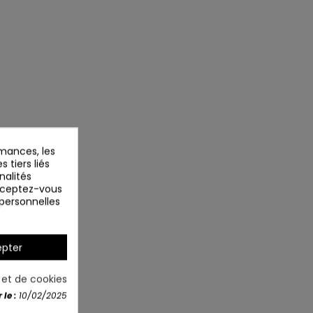
mances, les
 tiers liés
nalités
Acceptez-vous
 personnelles
pter
é et de cookies
le :
10/02/2025