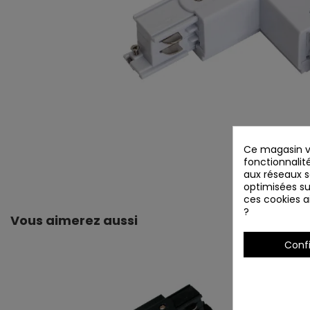
Ce magasin vo
fonctionnalité
aux réseaux so
optimisées su
ces cookies ai
?
Vous aimerez aussi
Conf