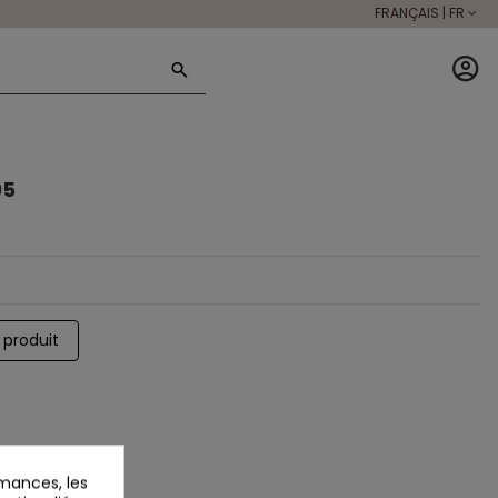
FRANÇAIS | FR
95
 produit
mances, les