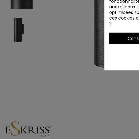
fonctionnalité
aux réseaux so
optimisées su
ces cookies ai
?
Conf