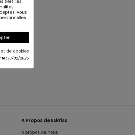
 tiers liés
nalités
Acceptez-vous
 personnelles
pter
é et de cookies
le :
10/02/2025
A Propos de Eskriss
À propos de nous