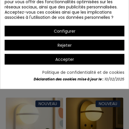
pour vous offrir des fonctionnalités optimisées sur les
réseaux sociaux, ainsi que des publicités personnalisées.
Acceptez-vous ces cookies ainsi que les implications
associées à l'utilisation de vos données personnelles ?
Configurer
Rejeter
Accepter
Détails du produit
Politique de confidentialité et de cookies
Déclaration des cookies mise à jour le :
10/02/2025
Vous aimerez aussi
NOUVEAU
NOUVEAU