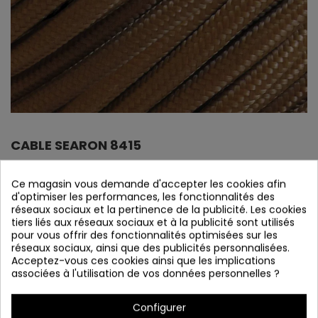
CABLE SEARON 8415
Référence
8415
Ce magasin vous demande d'accepter les cookies afin
En stock
d'optimiser les performances, les fonctionnalités des
réseaux sociaux et la pertinence de la publicité. Les cookies
tiers liés aux réseaux sociaux et à la publicité sont utilisés
Câble souple effet coton
pour vous offrir des fonctionnalités optimisées sur les
Câble intérieur : 2 x 0,75 mm
réseaux sociaux, ainsi que des publicités personnalisées.
Acceptez-vous ces cookies ainsi que les implications
associées à l'utilisation de vos données personnelles ?
Détails du produit
Configurer