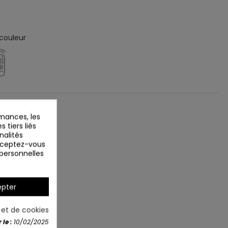
 couleur
mances, les
 tiers liés
nalités
Acceptez-vous
 personnelles
pter
é et de cookies
le :
10/02/2025