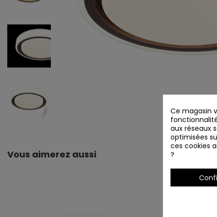
Ce magasin vo
fonctionnalité
aux réseaux so
optimisées su
ces cookies ai
Vous aimerez aussi
?
Conf