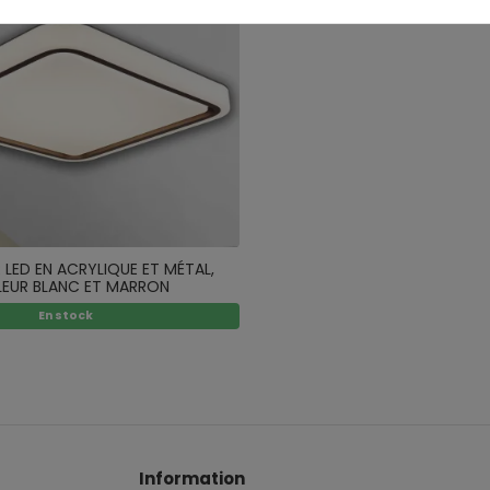
 LED EN ACRYLIQUE ET MÉTAL,
EUR BLANC ET MARRON
En stock
Information