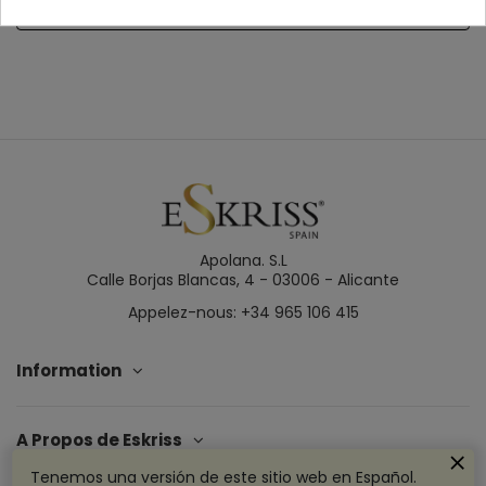
Détails du produit
Apolana. S.L
Calle Borjas Blancas, 4 - 03006 - Alicante
Appelez-nous: +34 965 106 415
Information
A Propos de Eskriss
Tenemos una versión de este sitio web en Español.