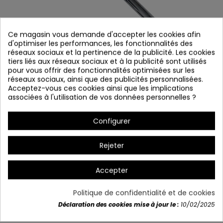
Ce magasin vous demande d'accepter les cookies afin
d'optimiser les performances, les fonctionnalités des
réseaux sociaux et la pertinence de la publicité. Les cookies
tiers liés aux réseaux sociaux et à la publicité sont utilisés
pour vous offrir des fonctionnalités optimisées sur les
réseaux sociaux, ainsi que des publicités personnalisées.
Acceptez-vous ces cookies ainsi que les implications
associées à l'utilisation de vos données personnelles ?
TIGE DE SELLE 400645
Configurer
Référence
400645
En stock
Rejeter
Tige d'extension pour ventilateur 61 cm Marron
Accepter
Politique de confidentialité et de cookies
Détails du produit
Déclaration des cookies mise à jour le :
10/02/2025