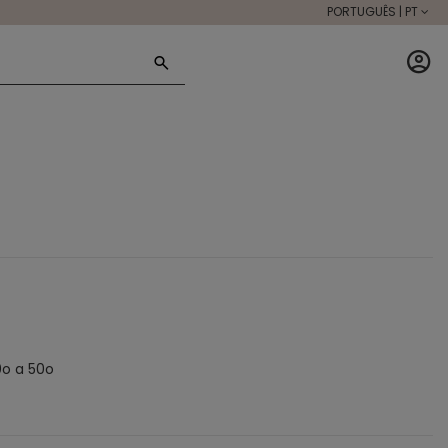
PORTUGUÊS | PT
0o a 50o