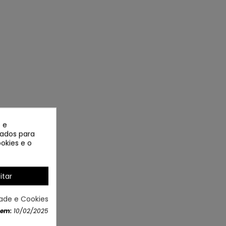
 e
izados para
okies e o
itar
dade e Cookies
 em:
10/02/2025