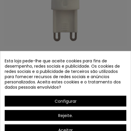
COD.48110 LÂMPADA LED G9 7W 6000K
Esta loja pede-lhe que aceite cookies para fins de
desempenho, redes sociais e publicidade. Os cookies de
Referência
48110
redes sociais e a publicidade de terceiros são utilizados
para fornecer recursos de redes sociais e anúncios
Em estoque
personalizados. Aceita estes cookies e o tratamento dos
dados pessoais envolvidos?
Lâmpada LED G9 7W 6000K
Configurar
Rejeite.
Aceitar