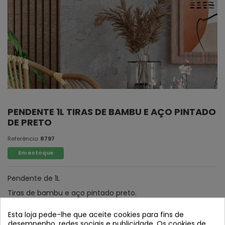
PENDENTE 1L TIRAS DE BAMBU E AÇO PINTADO
DE PRETO
Referência
8797
Em estoque
Pendente de 1L
Tiras de bambu e aço pintado preto.
* Tela de altura: 22 cm
Esta loja pede-lhe que aceite cookies para fins de
desempenho, redes sociais e publicidade. Os cookies de